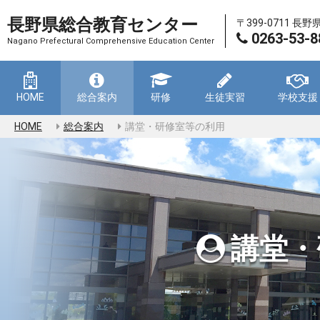
長野県総合教育センター
〒399-0711 長
0263-53-8
Nagano Prefectural Comprehensive Education Center
HOME
総合案内
研修
生徒実習
学校支援
HOME
総合案内
講堂・研修室等の利用
講堂・