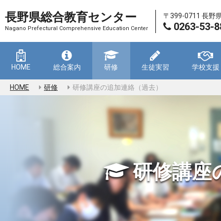
長野県総合教育センター
〒399-0711 長
0263-53-8
Nagano Prefectural Comprehensive Education Center
HOME
総合案内
研修
生徒実習
学校支援
HOME
研修
研修講座の追加連絡（過去）
研修講座