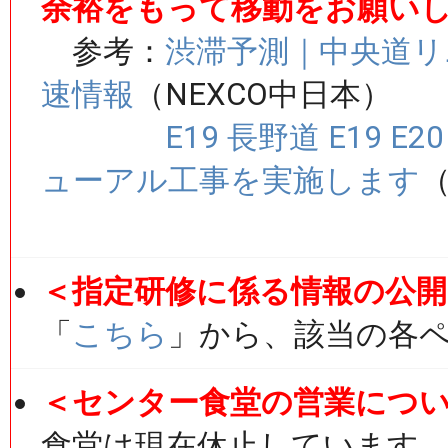
余裕をもって移動をお願い
参考：
渋滞予測｜中央道リ
速情報
（NEXCO中日本）
E19 長野道 E19 
ューアル工事を実施します
（
＜指定研修に係る情報の公
「
こちら
」から、該当の各
＜センター食堂の営業につ
食堂は現在休止しています